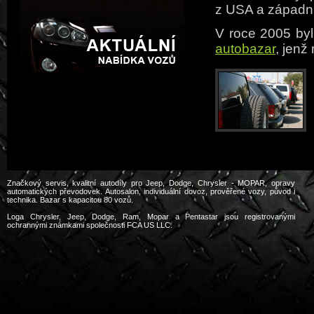
z USA a západní
V roce 2005 byl
autobazar
, jenž
Značkový servis, kvalitní autodíly pro Jeep, Dodge, Chrysler - MOPAR, opravy
automatických převodovek. Autosalon, individuální dovoz, prověřené vozy, původ i
technika. Bazar s kapacitou 80 vozů.
Loga Chrysler, Jeep, Dodge, Ram, Mopar a Pentastar jsou registrovanými
ochrannými známkami společnosti FCA US LLC.