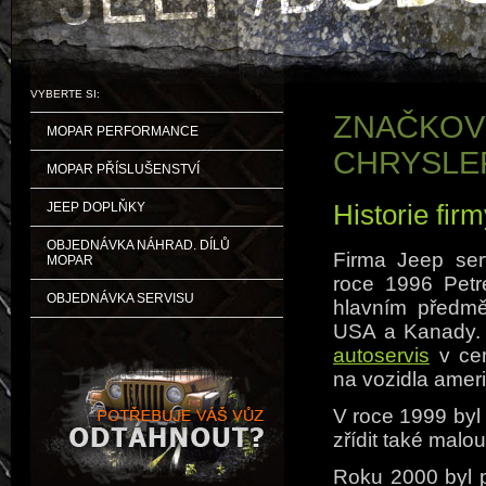
VYBERTE SI:
ZNAČKOVÝ
MOPAR PERFORMANCE
CHRYSLE
MOPAR PŘÍSLUŠENSTVÍ
Historie fir
JEEP DOPLŇKY
OBJEDNÁVKA NÁHRAD. DÍLŮ
Firma Jeep ser
MOPAR
roce 1996 Petr
OBJEDNÁVKA SERVISU
hlavním předmě
USA a Kanady. 
autoservis
v cen
na vozidla amer
V roce 1999 byl
zřídit také malo
Roku 2000 byl p