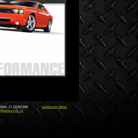
606N, 17.2220139E
webdesign Miger
@jeepservis.cz