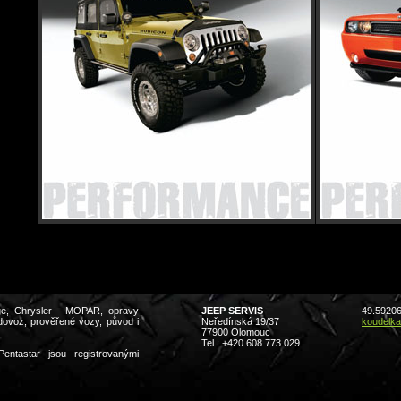
dge, Chrysler - MOPAR, opravy
JEEP SERVIS
49.5920
 dovoz, prověřené vozy, původ i
Neředínská 19/37
koudelka
77900 Olomouc
Tel.: +420 608 773 029
ntastar jsou registrovanými