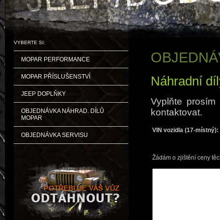
VYBERTE SI:
OBJEDNÁ
MOPAR PERFORMANCE
MOPAR PŘÍSLUŠENSTVÍ
Náhradní dí
JEEP DOPLŇKY
Vyplňte prosím
kontaktovat.
OBJEDNÁVKA NÁHRAD. DÍLŮ
MOPAR
VIN vozidla (17-místný):
OBJEDNÁVKA SERVISU
Žádám o zjištění ceny tě