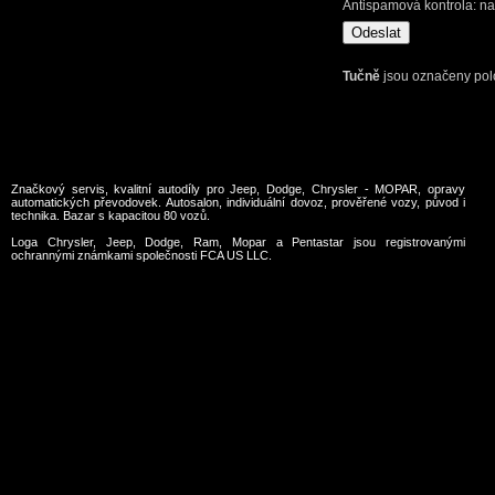
Antispamová kontrola: na
Tučně
jsou označeny polož
Značkový servis, kvalitní autodíly pro Jeep, Dodge, Chrysler - MOPAR, opravy
automatických převodovek. Autosalon, individuální dovoz, prověřené vozy, původ i
technika. Bazar s kapacitou 80 vozů.
Loga Chrysler, Jeep, Dodge, Ram, Mopar a Pentastar jsou registrovanými
ochrannými známkami společnosti FCA US LLC.